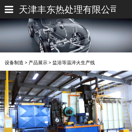
天津丰东热处理有限公司
盐浴等温淬火生产线
设备制造
>
产品展示
>
盐浴等温淬火生产线