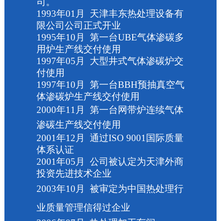
司。
1993
年
01
月
天津丰东热处理设备有
限公司公司正式开业
1995
年
10
月
第一台
UBE
气体渗碳多
用炉生产线交付使用
1997
年
05
月
大型井式气体渗碳炉交
付使用
1997
年
10
月
第一台
BBH
预抽真空气
体渗碳炉生产线交付使用
2000
年
11
月
第一台网带炉连续气体
渗碳生产线交付使用
2001
年
12
月
通过
ISO 9001
国际质量
体系认证
2001
年
05
月
公司被认定为天津外商
投资先进技术企业
2003
年
10
月
被审定为中国热处理行
业质量管理信得过企业