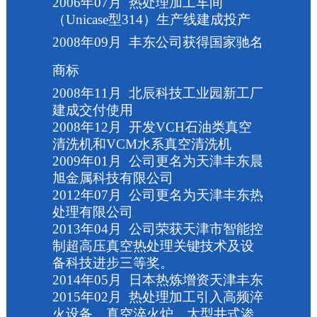
2006
年
07
月
热处理加工车间
（
Unicase
型
314
）生产线建成投产
2008
年
09
月
丰东公司获得国家驰名
商标
2008
年
11
月
北辰科技工业园新工厂
建成交付使用
2008
年
12
月
开发
VCH
石油类真空
清洗机和
VCM
水系真空清洗机
2009
年
01
月
公司更名为天津丰东晨
旭金属科技有限公司
2012
年
07
月
公司更名为天津丰东热
处理有限公司
2013
年
04
月
公司荣获天津市智能控
制超高压真空热处理关键技术及设
备科技进步三等奖。
2014
年
05
月
日本热炼增资天津丰东
2015
年
02
月
热处理加工引入高频淬
火设备、真空淬火炉、大型井式渗