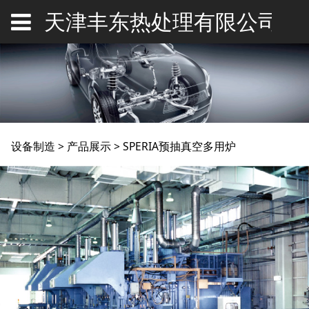
天津丰东热处理有限公司
SPERIA预抽真空多用炉
设备制造
>
产品展示
>
SPERIA预抽真空多用炉